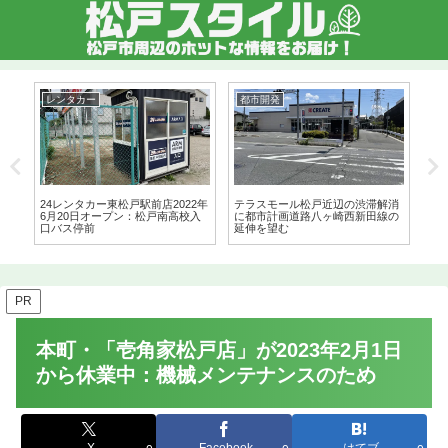
レンタカー
都市開発
グ
24レンタカー東松戸駅前店2022年
テラスモール松戸近辺の渋滞解消
金
6月20日オープン：松戸南高校入
に都市計画道路八ヶ崎西新田線の
を
口バス停前
延伸を望む
PR
本町・「壱角家松戸店」が2023年2月1日
から休業中：機械メンテナンスのため
X
Facebook
はてブ