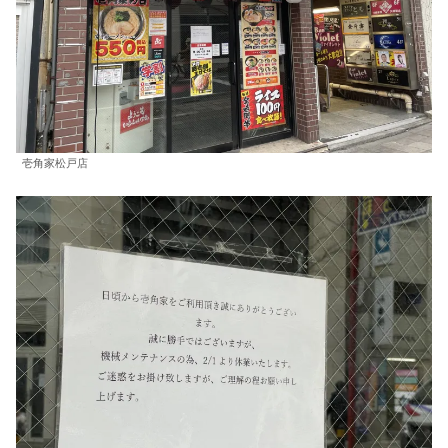
壱角家松戸店