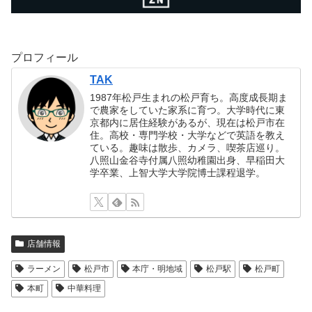
プロフィール
TAK
1987年松戸生まれの松戸育ち。高度成長期ま
で農家をしていた家系に育つ。大学時代に東
京都内に居住経験があるが、現在は松戸市在
住。高校・専門学校・大学などで英語を教え
ている。趣味は散歩、カメラ、喫茶店巡り。
八照山金谷寺付属八照幼稚園出身、早稲田大
学卒業、上智大学大学院博士課程退学。
店舗情報
ラーメン
松戸市
本庁・明地域
松戸駅
松戸町
本町
中華料理