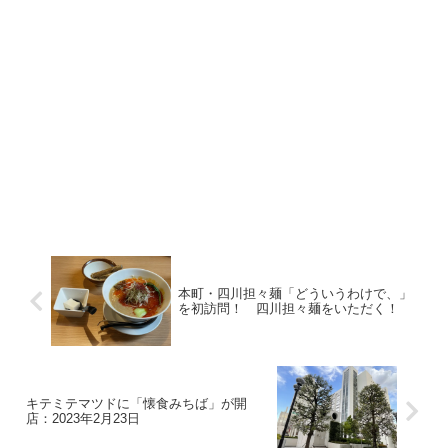
本町・四川担々麺「どういうわけで、」
を初訪問！ 四川担々麺をいただく！
キテミテマツドに「懐食みちば」が開
店：2023年2月23日