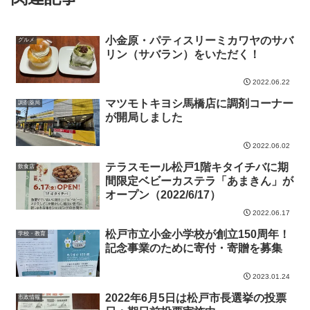
小金原・パティスリーミカワヤのサバ
グルメ
リン（サバラン）をいただく！
2022.06.22
マツモトキヨシ馬橋店に調剤コーナー
調剤薬局
が開局しました
2022.06.02
テラスモール松戸1階キタイチバに期
飲食店
間限定ベビーカステラ「あまきん」が
オープン（2022/6/17）
2022.06.17
松戸市立小金小学校が創立150周年！
学校・教育
記念事業のために寄付・寄贈を募集
2023.01.24
2022年6月5日は松戸市長選挙の投票
市政情報