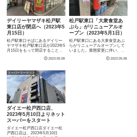
デイリーヤマザキ松戸駅
松戸駅東口「大衆食堂あ
東口店が閉店へ（2023年5
ぶら」がリニューアルオ
月15日）
ープン（2023年5月1日）
松戸駅東口そばにあるデイリー
松戸駅東口にある大衆食堂あぶ
ヤマザキ松戸駅東口店が2023年5
らがリニューアルオープンして
月15日をもって閉店することが
いました。業態変更に伴い、ホ
分かりました。デイリーヤマザ
ルモンの提供はなくなったそう
2023.05.08
2023.05.08
キ松戸駅東口店所在地：千葉県
です。大衆食堂あぶら所在地：
松戸市松戸1178営業時間：24時
千葉県松戸市松戸1164-1 シェス
間営業
タビル2 1F営業時間：15:00～
スーパーマーケット
22：30定休日：火曜日
ダイエー松戸西口店、
2023年5月10日よりネット
スーパーをスタート
ダイエー松戸西口店ダイエー松
戸西口店は、2023年5月10日