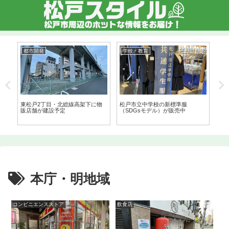
都市開発
学校・教育
衣
ン
東松戸2丁目・北総線高架下に物
松戸市立中学校の新標準服
紳
販店舗が建設予定
（SDGsモデル）が販売中
製
が
本庁・明地域
コンビニエンスストア
飲食店