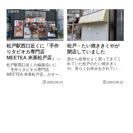
れています。スポーツオーソリ
前店リニューアルオープンのお
ティ松戸西口店スポーツオーソ
知らせマクドナルド松戸駅前店
店舗情報
店舗情報
リティ松戸西口店完全閉店売り
所在地：千葉県松戸市松戸1230-
つくしス...
1
松戸駅西口近くに「手作
松戸・たい焼ききくやが
りタピオカ専門店
閉店していました
MEETEA 米茶松戸店」が
昔から祖母がよく買ってきてく
オープンしていました。
れていた松戸のたい焼ききく
松戸駅西口近くの線路沿いに
や。長らくお休みをされていた
「手作りタピオカ専門店
ようですが、今日通りかかった
MEETEA 米茶松戸店」がオープ
ら閉店の貼り紙を見つけまし
ンしました。手作りタピオカ専
た。たい焼ききくや非常に残念
2023.04.21
2023.04.21
門店MEETEA 米茶松戸店店舗の
です。長い間の営業お疲れさま
看板にはヤンニョムチキンとか
でした。たい焼ききくや閉店の
フード系メニューも載っている
お知らせたい焼ききく...
んですが、どんなお店なんでし
ょう。僕の周...