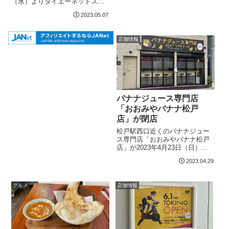
（水）よりダイエーネットスー
パー対象店舗となります。スマ
2023.05.07
ートフォンから手軽に買い物が
できるほか、PayPay決済にも対
応。WAON POINTも貯めること
店舗情報
ができます。ダイエーネット...
バナナジュース専門店
「おおみやバナナ松戸
店」が閉店
松戸駅西口近くのバナナジュー
ス専門店「おおみやバナナ松戸
店」が2023年4月23日（日）を
もって閉店しました。おおみや
2023.04.29
バナナ松戸店所在地：千葉県松
戸市本町18-3
グルメ
店舗情報