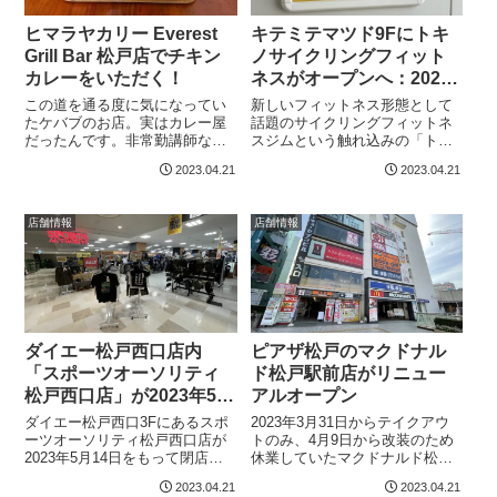
ヒマラヤカリー Everest
キテミテマツド9Fにトキ
Grill Bar 松戸店でチキン
ノサイクリングフィット
カレーをいただく！
ネスがオープンへ：2023
年6月1日
この道を通る度に気になってい
新しいフィットネス形態として
たケバブのお店。実はカレー屋
話題のサイクリングフィットネ
だったんです。非常勤講師なん
スジムという触れ込みの「トキ
ていうものをやっていると、午
ノサイクリングフィットネス」
2023.04.21
2023.04.21
前中に授業を終えて残務処理を
がキテミテマツド9階に2023年6
して帰宅するわけですが、ラン
月1日にオープン予定です。キテ
チ営業は14時までのお店が多く
ミテマツド9Fにトキノサイクリ
店舗情報
店舗情報
てなかなか入れないんですよ
ングフィットネス自転車って結
ね。ヒマラヤカリ...
構カロ...
ダイエー松戸西口店内
ピアザ松戸のマクドナル
「スポーツオーソリティ
ド松戸駅前店がリニュー
松戸西口店」が2023年5月
アルオープン
14日閉店へ
ダイエー松戸西口3Fにあるスポ
2023年3月31日からテイクアウ
ーツオーソリティ松戸西口店が
トのみ、4月9日から改装のため
2023年5月14日をもって閉店す
休業していたマクドナルド松戸
ることが分かりました。現在完
駅前店がリニューアルオープン
2023.04.21
2023.04.21
全閉店売りつくしセールが行わ
しました。マクドナルド松戸駅