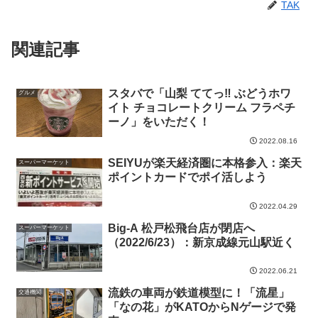
TAK
関連記事
スタバで「山梨 ててっ‼ ぶどうホワ
グルメ
イト チョコレートクリーム フラペチ
ーノ」をいただく！
2022.08.16
SEIYUが楽天経済圏に本格参入：楽天
スーパーマーケット
ポイントカードでポイ活しよう
2022.04.29
Big-A 松戸松飛台店が閉店へ
スーパーマーケット
（2022/6/23）：新京成線元山駅近く
2022.06.21
流鉄の車両が鉄道模型に！「流星」
交通機関
「なの花」がKATOからNゲージで発