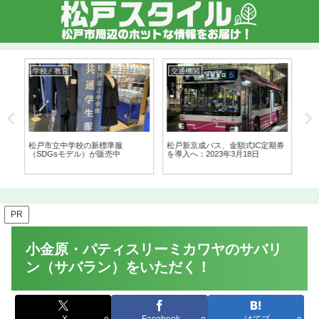
学校・教育
交通機関
雑
松戸市立中学校の新標準服
松戸新京成バス、金額式IC定期券
編集
デ
（SDGsモデル）が販売中
を導入へ：2023年3月18日
ガ
靴
PR
小金原・パティスリーミカワヤのサバリ
ン（サバラン）をいただく！
X
Facebook
はてブ