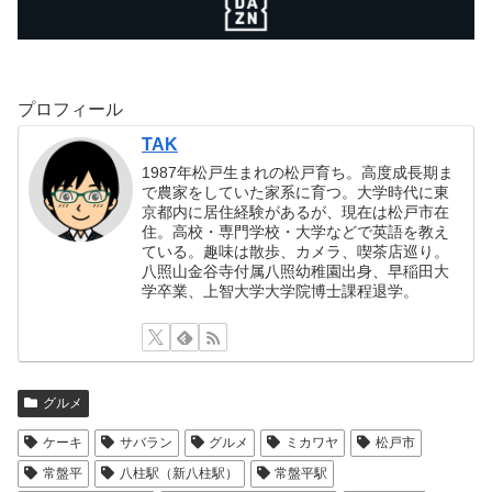
プロフィール
TAK
1987年松戸生まれの松戸育ち。高度成長期ま
で農家をしていた家系に育つ。大学時代に東
京都内に居住経験があるが、現在は松戸市在
住。高校・専門学校・大学などで英語を教え
ている。趣味は散歩、カメラ、喫茶店巡り。
八照山金谷寺付属八照幼稚園出身、早稲田大
学卒業、上智大学大学院博士課程退学。
グルメ
ケーキ
サバラン
グルメ
ミカワヤ
松戸市
常盤平
八柱駅（新八柱駅）
常盤平駅