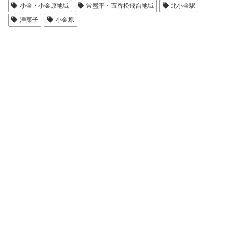
小金・小金原地域
常盤平・五香松飛台地域
北小金駅
洋菓子
小金原