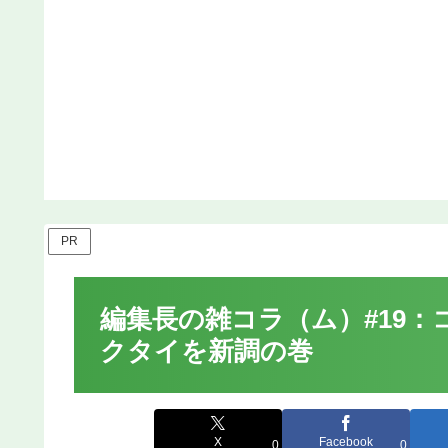
PR
編集長の雑コラ（ム）#19
クタイを新調の巻
X
Facebook
0
0