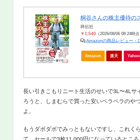
桐谷さんの株主優待の
祥伝社
￥1,540
（2026/08/06 08:24時
Amazonの商品レビュー
Amazon
楽天
Yah
長い引きこもりニート生活のせいで3L〜4L
ろうと、しまむらで買った安いペラペラのやつ
よ。
もうダボダボでみっともないですし、これく
て。セールで3枚11,000円になっていると