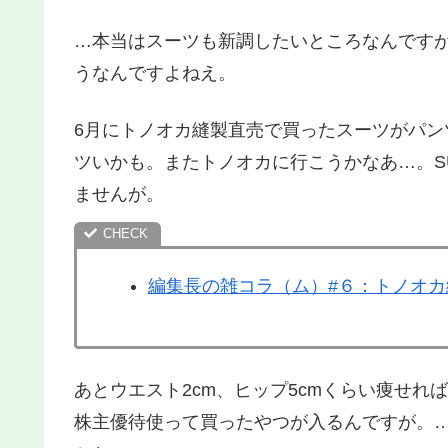
…本当はスーツも新調したいところなんですが
うなんですよねえ。
6月にトノオカ縫製直売で買ったスーツがパン
ツいかも。またトノオカに行こうかなあ…。SU
ませんが。
編集長の雑コラ（ム）#６：トノオ
あとウエスト2cm、ヒップ5cmくらい痩せれ
株主優待使って買ったやつが入るんですが。