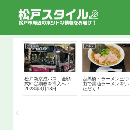
交通機関
グルメ
（ム）
松戸新京成バス、金額
西馬橋・ラーメン三つ
シューズ
式IC定期券を導入へ：
由で醤油ラーメンをい
用の革靴
2023年3月18日
ただく！