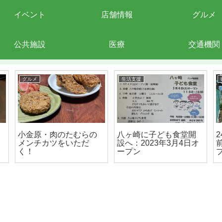
イベント
店舗情報
グルメ
公共施設
医療
交通機関
グルメ
生活支援
小金原・肉のたむらの
八ヶ崎に子ども食堂開
メンチカツをいただ
設へ：2023年3月4日オ
く！
ープン