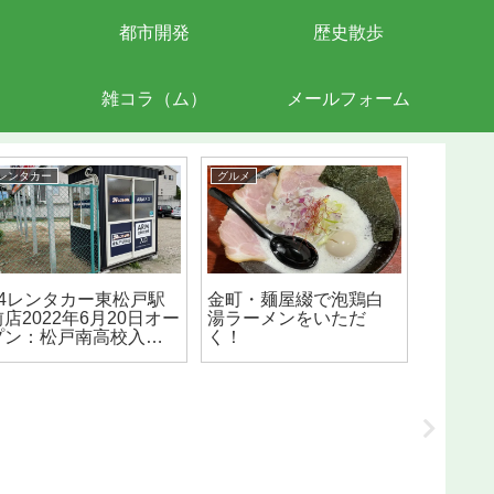
都市開発
歴史散歩
雑コラ（ム）
メールフォーム
レンタカー
グルメ
公共施設
24レンタカー東松戸駅
金町・麺屋綴で泡鶏白
松戸市
前店2022年6月20日オー
湯ラーメンをいただ
ード交
プン：松戸南高校入口
く！
設：平
バス停前
開所（20