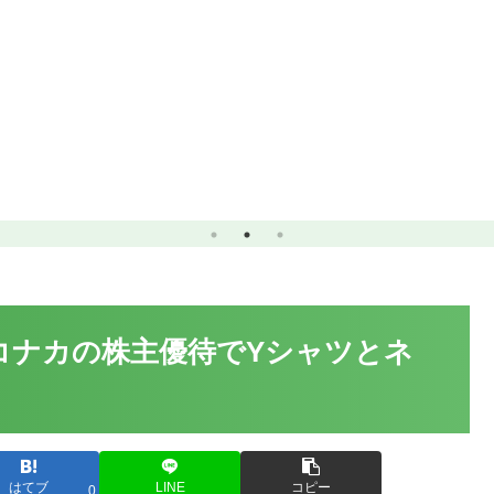
：コナカの株主優待でYシャツとネ
はてブ
LINE
コピー
0