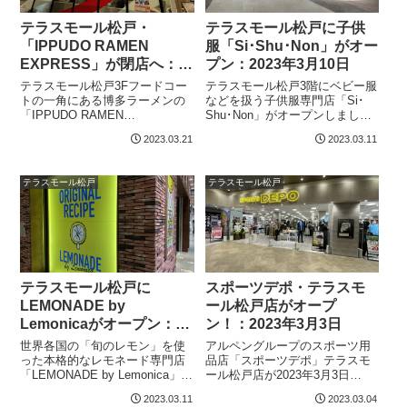
テラスモール松戸・
テラスモール松戸に子供
「IPPUDO RAMEN
服「Si･Shu･Non」がオー
EXPRESS」が閉店へ：
プン：2023年3月10日
2023年3月26日
テラスモール松戸3Fフードコー
テラスモール松戸3階にベビー服
トの一角にある博多ラーメンの
などを扱う子供服専門店「Si･
「IPPUDO RAMEN
Shu･Non」がオープンしまし
EXPRESS」が2023年3月26日
た。場所は「in MY PLACE by
2023.03.21
2023.03.11
（日）をもって閉店することが
RAG MART」が入居していた3
分かりました。IPPUDO
階311区画です。ウェブサイトに
RAMEN EXPRESS（テラスモ
よると、ベビーブランド「Si･
テラスモール松戸
テラスモール松戸
ール松戸）一風堂は大学時...
Shu･N...
テラスモール松戸に
スポーツデポ・テラスモ
LEMONADE by
ール松戸店がオープ
Lemonicaがオープン：
ン！：2023年3月3日
2023年3月7日
世界各国の「旬のレモン」を使
アルペングループのスポーツ用
った本格的なレモネード専門店
品店「スポーツデポ」テラスモ
「LEMONADE by Lemonica」
ール松戸店が2023年3月3日
（レモネード・バイ・レモニ
（金）テラスモール松戸3階西モ
2023.03.11
2023.03.04
カ）がテラスモール松戸1階に
ールにオープンしました。3月13