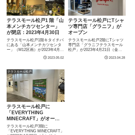
テラスモール松戸1 階「山
テラスモール松戸にTシャ
本メンチカツセンター」
ツ専門店「グラニフ」が
が閉店：2023年4月30日
オープン
テラスモール松戸1階キタイチバ
テラスモール松戸2階にTシャツ
にある「山本メンチカツセンタ
専門店「グラニフテラスモール
ー」（M12区画）が2023年4月30
松戸」が2023年4月21日（金）
日をもって閉店しました。開店
にオープンしました。テラスモ
2023.05.02
2023.04.28
当初に食べたことがあります
ール松戸所在地：千葉県松戸市
が、正直なところ精肉店のメン
八ヶ崎2ｰ8-1営業時間：10；00〜
チカツには負けていたんですよ
21：00（専門店街）最寄駅：JR
テラスモール松戸
ね。とはいえ、この周辺で精肉
常磐線・JR武蔵野線...
店のメ...
テラスモール松戸に
「EVERYTHING
MINECRAFT」がオープ
ン予定
テラスモール松戸3階に
「EVERYTHING MINECRAFT」