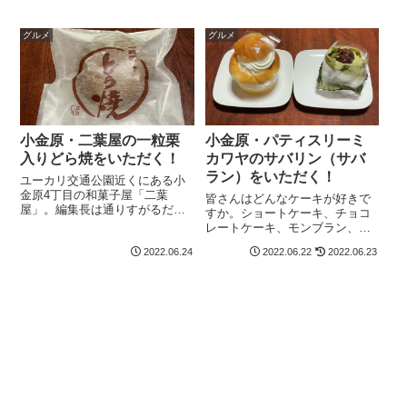
に美味しいお店です。ベーカリ
（Kaffe BrücKe）。Kaffe
ーモールうちの母はリトルマー
BrücKeウェブサイトによると、
グルメ
グルメ
メイドのダークチェリーの載っ
2006年に南千住の有名店「...
たデニッシュが大...
小金原・二葉屋の一粒栗
小金原・パティスリーミ
入りどら焼をいただく！
カワヤのサバリン（サバ
ラン）をいただく！
ユーカリ交通公園近くにある小
金原4丁目の和菓子屋「二葉
皆さんはどんなケーキが好きで
屋」。編集長は通りすがるだけ
すか。ショートケーキ、チョコ
で入ったことがないのですが、
レートケーキ、モンブラン、ミ
たまにお土産でいただくことが
ルフィーユ…。色々なものがあ
あります。今日は草大福と「一
2022.06.24
2022.06.22
2022.06.23
りますが、僕の大好物は「サバ
粒栗入りどら焼」を食しまし
ラン」です。編集長とサバラン
た。甘さ控え目の美味しい餡こ
サバランは母方の祖父が大好き
ちらの餡は甘さが控え...
で、昔は稔台の「サルビア」で
よく買っていまし...