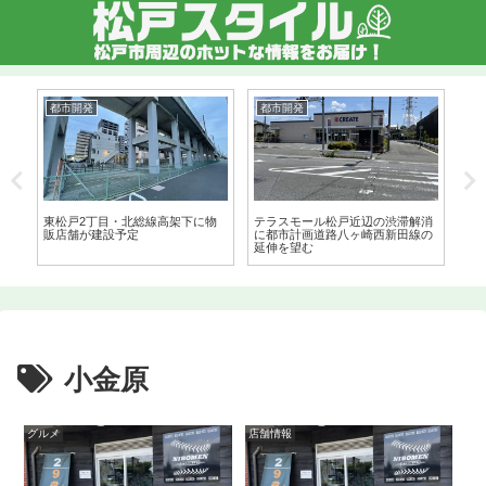
都市開発
都市開発
都
ラ
東松戸2丁目・北総線高架下に物
テラスモール松戸近辺の渋滞解消
J
販店舗が建設予定
に都市計画道路八ヶ崎西新田線の
現況
延伸を望む
小金原
グルメ
店舗情報