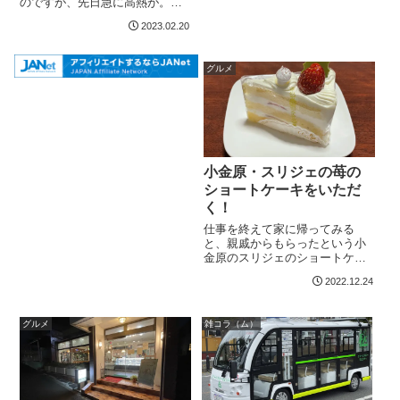
のですが、先日急に高熱が。
「ついにきたか」と思いまし
2023.02.20
た。（特定）多数と接する仕事
ですし、学校でも体調不良の病
欠や新型コロナウイルス
グルメ
（COVID-19）への感染で出席停
止になっている生徒...
小金原・スリジェの苺の
ショートケーキをいただ
く！
仕事を終えて家に帰ってみる
と、親戚からもらったという小
金原のスリジェのショートケー
キが取ってありました。苺のシ
2022.12.24
ョートケーキ（スリジェ）しっ
とりと焼き上げられたスポンジ
にふわふわのクリーム。高級感
グルメ
雑コラ（ム）
がありますね。しかしうちの親
戚みんなスリジェが...