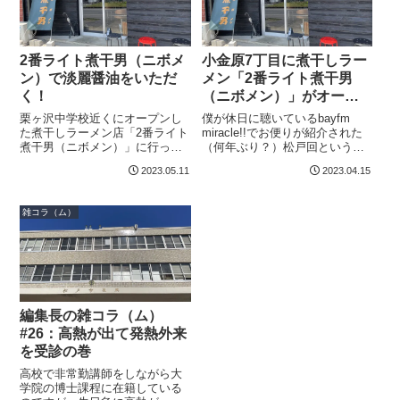
2番ライト煮干男（ニボメ
小金原7丁目に煮干しラー
ン）で淡麗醤油をいただ
メン「2番ライト煮干男
く！
（ニボメン）」がオープ
ン：2023年4月1日
栗ヶ沢中学校近くにオープンし
僕が休日に聴いているbayfm
た煮干しラーメン店「2番ライト
miracle!!でお便りが紹介された
煮干男（ニボメン）」に行って
（何年ぶり？）松戸回というの
きました。駅から離れた住宅街
が先日ありまして、栗ヶ沢にラ
2023.05.11
2023.04.15
にありますがバス停は目の前。
ーメン屋がオープンするので是
アクセスはそれなりにいいでし
非！というリスナーのコメント
ょう。選んだのは淡麗醤油メニ
が紹介されてました。2番ライト
雑コラ（ム）
ューは、「淡麗醤油」「濃厚醤
煮干男（ニボメン）それがこ
油」「淡麗塩」...
の...
編集長の雑コラ（ム）
#26：高熱が出て発熱外来
を受診の巻
高校で非常勤講師をしながら大
学院の博士課程に在籍している