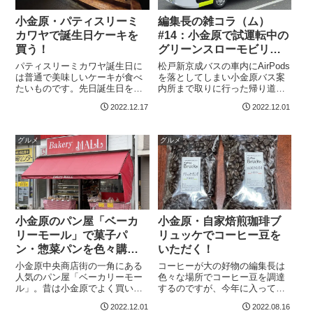
小金原・パティスリーミ
編集長の雑コラ（ム）
カワヤで誕生日ケーキを
#14：小金原で試運転中の
買う！
グリーンスローモビリテ
ィに出会うの巻
パティスリーミカワヤ誕生日に
松戸新京成バスの車内にAirPods
は普通で美味しいケーキが食べ
を落としてしまい小金原バス案
たいものです。先日誕生日を迎
内所まで取りに行った帰り道、
えてまた一つ年を重ねたわけで
小金原地区の路上で試運転中の
2022.12.17
2022.12.01
すが、当日は塾の仕事で夜遅く
グリーンスローモビリティをパ
まで働いていました。もうお祝
シャリ。試運転で小金原を走行
いをしようという年頃ではない
するグリーンスローモビリティ
グルメ
グルメ
ですが、やっぱり誕生日にはケ
河原塚地区では2022年11月14
ーキを食べたい。...
日...
小金原のパン屋「ベーカ
小金原・自家焙煎珈琲ブ
リーモール」で菓子パ
リュッケでコーヒー豆を
ン・惣菜パンを色々購
いただく！
入！
小金原中央商店街の一角にある
コーヒーが大の好物の編集長は
人気のパン屋「ベーカリーモー
色々な場所でコーヒー豆を調達
ル」。昔は小金原でよく買い物
するのですが、今年に入って行
をしていたのでその度に寄って
くようになったのが小金原の
2022.12.01
2022.08.16
いました。お値段も手頃で非常
「自家焙煎珈琲ブリュッケ」