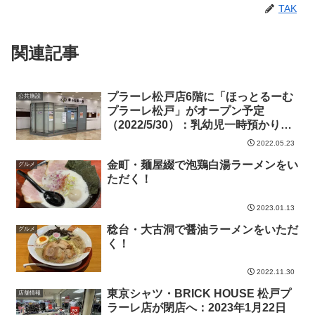
TAK
関連記事
プラーレ松戸店6階に「ほっとるーむ
公共施設
プラーレ松戸」がオープン予定
（2022/5/30）：乳幼児一時預かりや
コワーキングスペースなど
2022.05.23
金町・麺屋綴で泡鶏白湯ラーメンをい
グルメ
ただく！
2023.01.13
稔台・大古洞で醤油ラーメンをいただ
グルメ
く！
2022.11.30
東京シャツ・BRICK HOUSE 松戸プ
店舗情報
ラーレ店が閉店へ：2023年1月22日