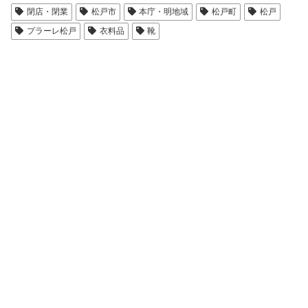
閉店・閉業
松戸市
本庁・明地域
松戸町
松戸
プラーレ松戸
衣料品
靴