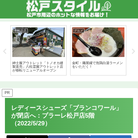
衣料品店
グルメ
生
ラ
紳士服アウトレット「トノオカ縫
金町・麺屋綴で泡鶏白湯ラーメン
八ヶ
製直売」八柱霊園アウトレット店
をいただく！
年3
が移転リニューアルオープン
PR
レディースシューズ「ブランコワール」
が閉店へ：プラーレ松戸店5階
（2022/5/29）