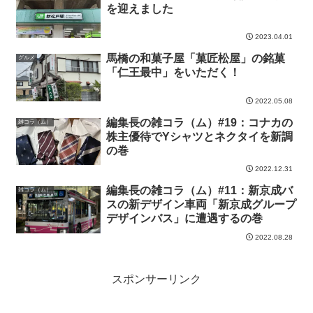
を迎えました
2023.04.01
馬橋の和菓子屋「菓匠松屋」の銘菓
グルメ
「仁王最中」をいただく！
2022.05.08
編集長の雑コラ（ム）#19：コナカの
雑コラ（ム）
株主優待でYシャツとネクタイを新調
の巻
2022.12.31
編集長の雑コラ（ム）#11：新京成バ
雑コラ（ム）
スの新デザイン車両「新京成グループ
デザインバス」に遭遇するの巻
2022.08.28
スポンサーリンク