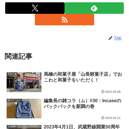
TAK
関連記事
馬橋の和菓子屋「山長餅菓子店」でお
グルメ
こわと和菓子をいただく！
2022.05.08
編集長の雑コラ（ム）#30：Incaseの
雑コラ（ム）
バックパックを新調の巻
2023.03.21
2023年4月1日、武蔵野線開業50周年
交通機関