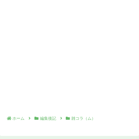
ホーム
編集後記
雑コラ（ム）