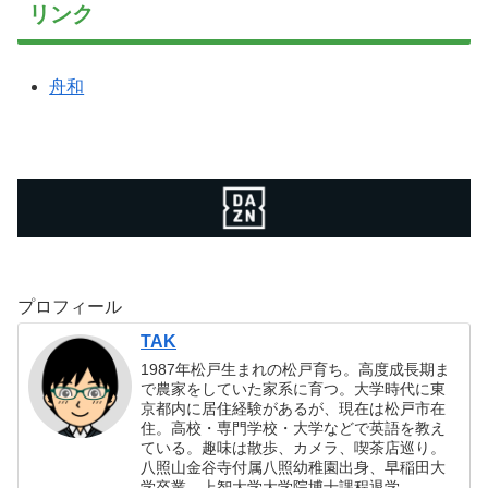
リンク
舟和
プロフィール
TAK
1987年松戸生まれの松戸育ち。高度成長期ま
で農家をしていた家系に育つ。大学時代に東
京都内に居住経験があるが、現在は松戸市在
住。高校・専門学校・大学などで英語を教え
ている。趣味は散歩、カメラ、喫茶店巡り。
八照山金谷寺付属八照幼稚園出身、早稲田大
学卒業、上智大学大学院博士課程退学。