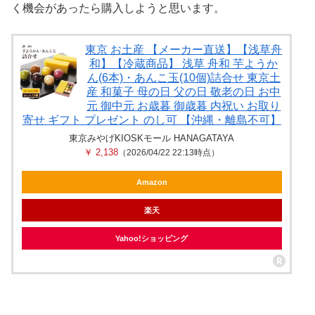
く機会があったら購入しようと思います。
東京 お土産 【メーカー直送】【浅草舟
和】【冷蔵商品】 浅草 舟和 芋ようか
ん(6本)・あんこ玉(10個)詰合せ 東京土
産 和菓子 母の日 父の日 敬老の日 お中
元 御中元 お歳暮 御歳暮 内祝い お取り
寄せ ギフト プレゼント のし可 【沖縄・離島不可】
東京みやげKIOSKモール HANAGATAYA
￥ 2,138
（2026/04/22 22:13時点）
Amazon
楽天
Yahoo!ショッピング