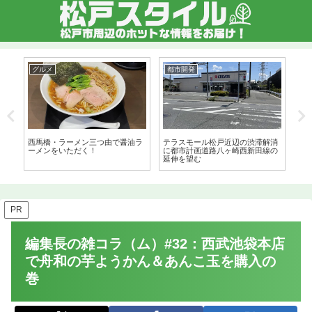
グルメ
都市開発
衣
年度
西馬橋・ラーメン三つ由で醤油ラ
テラスモール松戸近辺の渋滞解消
紳
ーメンをいただく！
に都市計画道路八ヶ崎西新田線の
製
延伸を望む
が
PR
編集長の雑コラ（ム）#32：西武池袋本店
で舟和の芋ようかん＆あんこ玉を購入の
巻