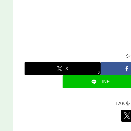
シ
X
0
LINE
TAK