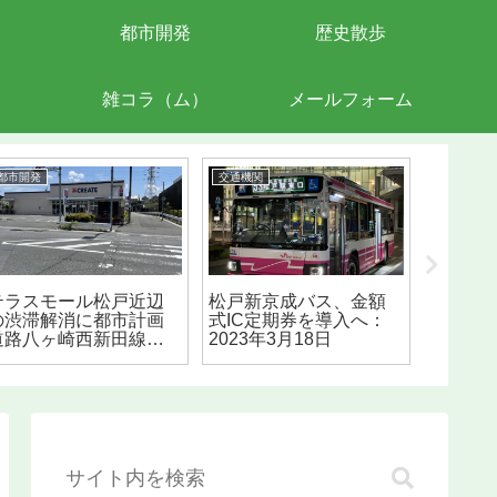
都市開発
歴史散歩
雑コラ（ム）
メールフォーム
都市開発
交通機関
生活支援
テラスモール松戸近辺
松戸新京成バス、金額
八ヶ崎
の渋滞解消に都市計画
式IC定期券を導入へ：
設へ：2
道路八ヶ崎西新田線の
2023年3月18日
ープン
延伸を望む