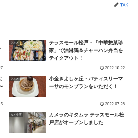
TAK
ト
テラスモール松戸・「中華惣菜珍
グルメ
プ
家」で油淋鶏＆チャーハン弁当を
テイクアウト！
27
2022.10.22
よ
小金きよしヶ丘・パティスリーマ
グルメ
〜
ーサのモンブランをいただく！
15
2022.07.28
カメラのキタムラ テラスモール松
カメラ店
：
戸店がオープンしました