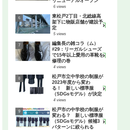
リニューアルオープン
6 views
東松戸2丁目・北総線高
架下に物販店舗が建設予
定
5 views
編集長の雑コラ（ム）
#29：リーガルシューズ
で15年以上愛用の革靴を
修理の巻
4 views
松戸市立中学校の制服が
2023年度から変わ
る！ 新しい標準服
（SDGsモデル）が決定
4 views
松戸市の中学校の制服が
変わる？ 新しい標準服
（SDGsモデル）候補3
パターンに絞られる