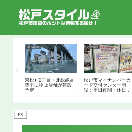
都市開発
公共施設
泡鶏白
東松戸2丁目・北総線高
松戸市マイナンバーカ
ただ
架下に物販店舗が建設
ード交付センター開
予定
設：平日夜間・休日も
開所（2022/4/25）
PR