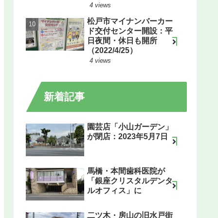
4 views
松戸市マイナンバーカー
ド交付センター開設：平
日夜間・休日も開所
（2022/4/25）
4 views
新着記事
園芸店「小山ガーデン」
が閉店：2023年5月7日
馬橋・本間歯科医院が
「銀座クリスタルデンタ
ルオフィス」に
二ツ木・房山の旧水戸街