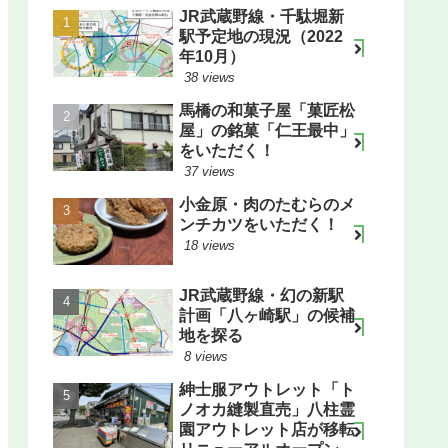
JR武蔵野線・千駄堀新
駅予定地の現況（2022
年10月）
38 views
馬橋の和菓子屋「菓匠松
屋」の銘菓「仁王最中」
をいただく！
37 views
小金原・肉のたむらのメ
ンチカツをいただく！
18 views
JR武蔵野線・幻の新駅
計画「八ヶ崎駅」の候補
地を探る
8 views
紳士服アウトレット「ト
ノオカ縫製直売」八柱霊
園アウトレット店が移転