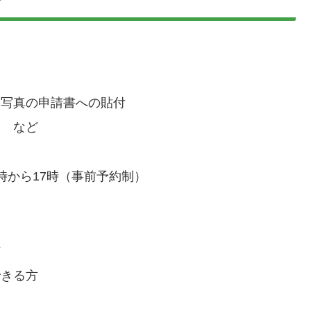
た写真の申請書への貼付
明 など
時から17時（事前予約制）
方
できる方