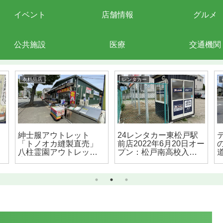
イベント
店舗情報
グルメ
公共施設
医療
交通機関
衣料品店
レンタカー
紳士服アウトレット
24レンタカー東松戸駅
「トノオカ縫製直売」
前店2022年6月20日オー
八柱霊園アウトレット
プン：松戸南高校入口
店が移転リニューアル
バス停前
オープン