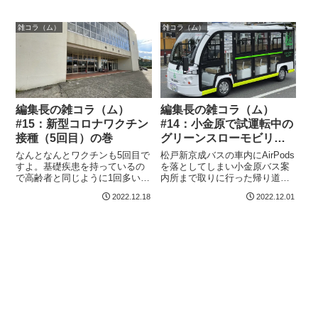
持っている必要があります。ま
月24日運用開始ですから、1ヶ月
さか引きこもりニートが週3日の
経ってやっと写真に収めること
雑コラ（ム）
雑コラ（ム）
フリーターになって、その後に
ができました。若葉号（流鉄流
週5日の仕事が...
山線）20...
編集長の雑コラ（ム）
編集長の雑コラ（ム）
#15：新型コロナワクチン
#14：小金原で試運転中の
接種（5回目）の巻
グリーンスローモビリテ
ィに出会うの巻
なんとなんとワクチンも5回目で
松戸新京成バスの車内にAirPods
すよ。基礎疾患を持っているの
を落としてしまい小金原バス案
で高齢者と同じように1回多いの
内所まで取りに行った帰り道、
ですが、オミクロン株対応のや
小金原地区の路上で試運転中の
2022.12.18
2022.12.01
つを接種しないといけないとい
グリーンスローモビリティをパ
うことで、仕方がないので松戸
シャリ。試運転で小金原を走行
運動公園体育館の集団接種会場
するグリーンスローモビリティ
へ。松戸運動公園体育館これ新
河原塚地区では2022年11月14
型株が流行る...
日...