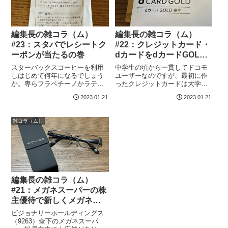
編集長の雑コラ（ム）
編集長の雑コラ（ム）
#23：スタバでレシートク
#22：クレジットカード・
ーポンが当たるの巻
dカードをdカードGOLD
にアップグレードの巻
スターバックスコーヒーを利用
中学生の頃から一貫してドコモ
しはじめて何年になるでしょう
ユーザーなのですが、最初に作
か。専らフラペチーノかラテし
ったクレジットカードは大学生
か頼まないのですが、それなり
協の組合員証を兼ねていた早稲
2023.01.21
2023.01.21
の頻度で使っている気がしま
田カード。その後エポスカード
す。…絶対にコーヒーは飲みま
をメインにし、家賃を払うのに
せんが。トールサイズのドリン
使ってエポスゴールドカードに
雑コラ（ム）
クが無料で飲めるレシートクー
ランクアップ。しばらくメイン
ポンが出ることがあ...
で使っていました...
編集長の雑コラ（ム）
#21：メガネスーパーの株
主優待で新しくメガネを
購入の巻
ビジョナリーホールディングス
（9263）傘下のメガネスーパ