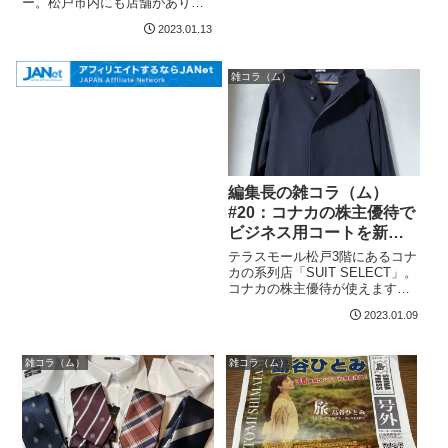
ー。松戸市内にも店舗がありま
す。最近愛用してたメガネが壊
2023.01.13
れてしまい、安く買ったスペア
を使っていたのですが、そろそ
ろ新しいのを買おうと思ってメ
雑コラ（ム）
ガネスーパーを訪問しました。
25倍精緻な視...
編集長の雑コラ（ム）
#20：コナカの株主優待で
ビジネス用コートを新調
の巻
テラスモール松戸3階にあるコナ
カの系列店「SUIT SELECT」。
コナカの株主優待が使えます。
このところ冷え込んで仕事に行
2023.01.09
くのが嫌になるくらいですが、
20％OFFの優待券を使ってコー
トを購入しました。株主優待券
雑コラ（ム）
雑コラ（ム）
（コナカ）コート（SUIT ...