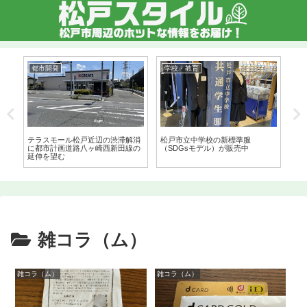
都市開発
学校・教育
グ
ー
テラスモール松戸近辺の渋滞解消
松戸市立中学校の新標準服
小
の革
に都市計画道路八ヶ崎西新田線の
（SDGsモデル）が販売中
を
延伸を望む
雑コラ（ム）
雑コラ（ム）
雑コラ（ム）