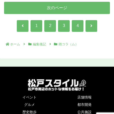
次のページ
前
次
1
2
3
4
へ
へ
ホーム
編集後記
雑コラ（ム）
イベント
店舗情報
グルメ
都市開発
歴史散歩
公共施設