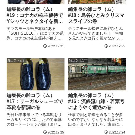
編集長の雑コラ（ム）
編集長の雑コラ（ム）
#19：コナカの株主優待で
#18：島谷ひとみクリスマ
Yシャツとネクタイを新調
スライブの巻
の巻
テラスモール松戸3階にある
テラスモール松戸に島谷ひとみ
「SUIT SELECT」はコナカの系
さんがやってきました！ 告知
列。コナカの株主優待が使えま
を見たときは行く気がなかった
す。単元株を持っていると
のですが、ちょうどたまたま革
2022.12.31
2022.12.25
20％OFFの優待券がもらえるの
靴を新調したところでして（前
ですが、それを使ってYシャツと
記事参照）、夜公演の時間は仕
ネクタイを購入しました。株主
事だから無理だけど、昼公演な
雑コラ（ム）
雑コラ（ム）
優待券（コナカ）長い引きこも
ら観れるんじゃないかと思って
りニー...
居座ったわけです...
編集長の雑コラ（ム）
編集長の雑コラ（ム）
#17：リーガルシューズで
#16：流鉄流山線・若葉号
革靴を新調の巻
にようやく遭遇の巻
先日15年来履いている革靴をリ
仕事で割と沿線を通ることが多
ーガルリペアに出したので革靴
いのですが、なかなか若葉号に
のローテーションが回りませ
出会えませんでした。遠目に見
ん。スーツで仕事をしている以
たことはありましたが、この距
2022.12.25
2022.12.24
上、フォーマルな革靴を一定数
離で見れたのは初めてです。11