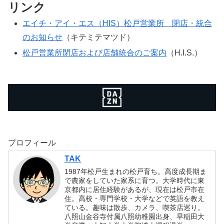
リンク
エイチ・アイ・エス（HIS）松戸営業所 閉店・統合
のお知らせ
（キテミテマツド）
松戸営業所閉店および店舗統合のご案内
（H.I.S.）
プロフィール
TAK
1987年松戸生まれの松戸育ち。高度成長期ま
で農家をしていた家系に育つ。大学時代に東
京都内に居住経験があるが、現在は松戸市在
住。高校・専門学校・大学などで英語を教え
ている。趣味は散歩、カメラ、喫茶店巡り。
八照山金谷寺付属八照幼稚園出身、早稲田大