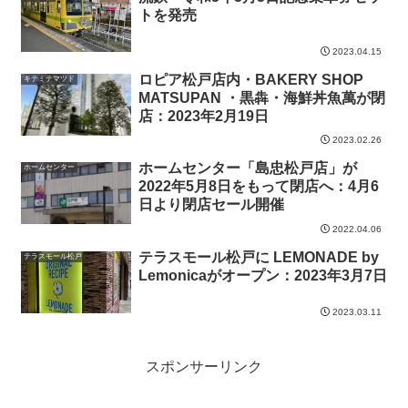
トを発売
2023.04.15
ロピア松戸店内・BAKERY SHOP
キテミテマツド
MATSUPAN ・黒犇・海鮮丼魚萬が閉
店：2023年2月19日
2023.02.26
ホームセンター「島忠松戸店」が
ホームセンター
2022年5月8日をもって閉店へ：4月6
日より閉店セール開催
2022.04.06
テラスモール松戸に LEMONADE by
テラスモール松戸
Lemonicaがオープン：2023年3月7日
2023.03.11
スポンサーリンク