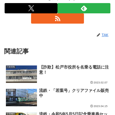
TAK
関連記事
【詐欺】松戸市役所を名乗る電話に注
行政情報
意！
2023.02.07
流鉄・「若葉号」クリアファイル販売
交通機関
中
2023.04.15
流鉄・令和5年5月5日記念乗車券セッ
交通機関