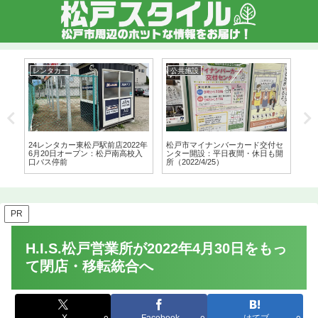
レンタカー
公共施設
生
年度
24レンタカー東松戸駅前店2022年
松戸市マイナンバーカード交付セ
八ヶ
6月20日オープン：松戸南高校入
ンター開設：平日夜間・休日も開
年3
口バス停前
所（2022/4/25）
PR
H.I.S.松戸営業所が2022年4月30日をもっ
て閉店・移転統合へ
X
Facebook
はてブ