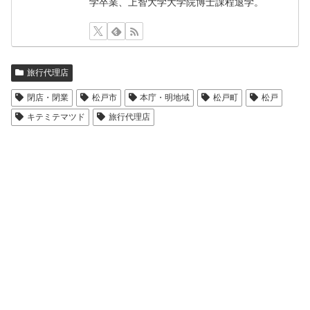
学卒業、上智大学大学院博士課程退学。
旅行代理店
閉店・閉業
松戸市
本庁・明地域
松戸町
松戸
キテミテマツド
旅行代理店