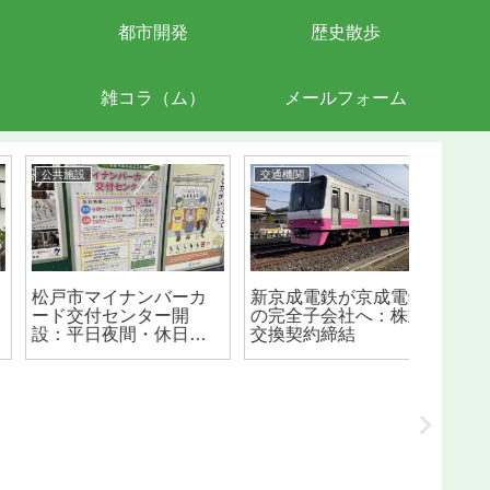
都市開発
歴史散歩
雑コラ（ム）
メールフォーム
公共施設
交通機関
グルメ
松戸市マイナンバーカ
新京成電鉄が京成電鉄
西馬橋
ード交付センター開
の完全子会社へ：株式
由で醤
設：平日夜間・休日も
交換契約締結
ただく
所（2022/4/25）