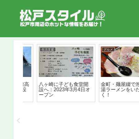
生活支援
グルメ
北総線高
八ヶ崎に子ども食堂開
金町・麺屋綴で泡鶏白
が建設
設へ：2023年3月4日オ
湯ラーメンをいただ
ープン
く！