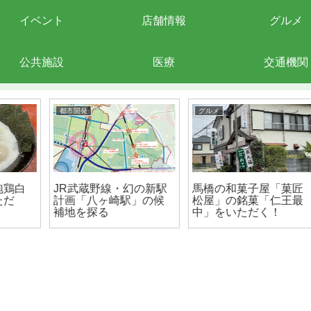
イベント
店舗情報
グルメ
公共施設
医療
交通機関
都市開発
グルメ
JR武蔵野線・幻の新駅
馬橋の和菓子屋「菓匠
計画「八ヶ崎駅」の候
松屋」の銘菓「仁王最
補地を探る
中」をいただく！
開