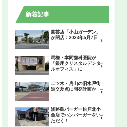
新着記事
園芸店「小山ガーデン」
が閉店：2023年5月7日
馬橋・本間歯科医院が
「銀座クリスタルデンタ
ルオフィス」に
二ツ木・房山の旧水戸街
道交差点に開発計画か
淡路島バーガー松戸北小
金店でハンバーガーをい
ただく！