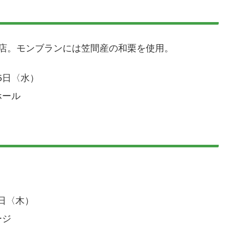
店。モンブランには笠間産の和栗を使用。
25日〈水）
ホール
2日〈木）
ージ