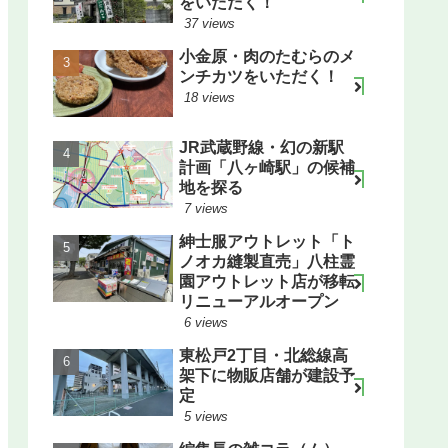
をいただく！
37 views
小金原・肉のたむらのメ
ンチカツをいただく！
18 views
JR武蔵野線・幻の新駅
計画「八ヶ崎駅」の候補
地を探る
7 views
紳士服アウトレット「ト
ノオカ縫製直売」八柱霊
園アウトレット店が移転
リニューアルオープン
6 views
東松戸2丁目・北総線高
架下に物販店舗が建設予
定
5 views