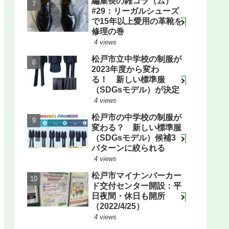
編集長の雑コラ（ム）
#29：リーガルシューズ
で15年以上愛用の革靴を
修理の巻
4 views
松戸市立中学校の制服が
2023年度から変わ
る！ 新しい標準服
（SDGsモデル）が決定
4 views
松戸市の中学校の制服が
変わる？ 新しい標準服
（SDGsモデル）候補3
パターンに絞られる
4 views
松戸市マイナンバーカー
ド交付センター開設：平
日夜間・休日も開所
（2022/4/25）
4 views