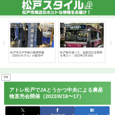
学校・教育
交通機関
交
消
松戸市立中学校の新標準服
松戸新京成バス、金額式IC定期券
新
の
（SDGsモデル）が販売中
を導入へ：2023年3月18日
社
PR
アトレ松戸でJAとうかつ中央による農産
物直売会開催（2022/6/16〜17）
X
Facebook
はてブ