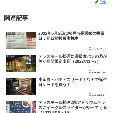
TAK
関連記事
2022年6月5日は松戸市長選挙の投票
市政情報
日：期日前投票実施中
2022.06.01
テラスモール松戸に高級食パンの乃が
食料品店
美が期間限定出店（2022/7/1〜3）
2022.07.01
小金原・パティスリーミカワヤで誕生
グルメ
日ケーキを買う！
2022.12.17
テラスモール松戸2階アトリウムテラ
イベント
スにイーグルスライダーがやってくる
（2022/6/18・19）