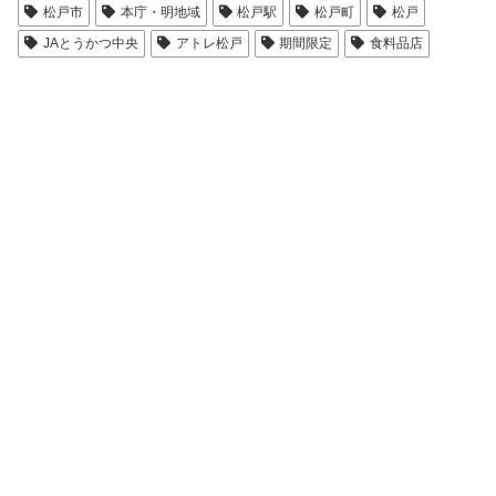
松戸市
本庁・明地域
松戸駅
松戸町
松戸
JAとうかつ中央
アトレ松戸
期間限定
食料品店