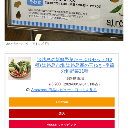
JAとうかつ中央（アトレ松戸）
淡路島の新鮮野菜たっぷりセット(12
種) 淡路島市場 淡路島産の玉ねぎ+季節
の旬野菜11種
淡路島市場
￥3,980
（2026/08/09 04:51時点）
Amazonの商品レビュー・口コミを見る
Amazon
楽天
Yahoo!ショッピング