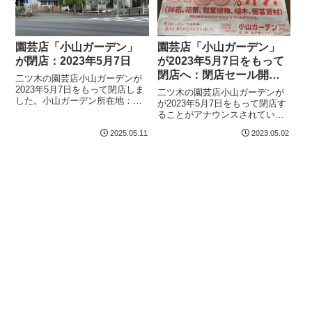
園芸店「小山ガーデン」
園芸店「小山ガーデン」
が閉店：2023年5月7日
が2023年5月7日をもって
閉店へ：閉店セール開催
二ツ木の園芸店小山ガーデンが
中
2023年5月7日をもって閉店しま
二ツ木の園芸店小山ガーデンが
した。小山ガーデン所在地：千
が2023年5月7日をもって閉店す
葉県松戸市二ツ木139
ることがアナウンスされていま
す。これに伴い、全品80％オフ
2025.05.11
2023.05.02
の閉店セールが開催中です。小
山ガーデン所在地：千葉県松戸
市二ツ木139営業時間：9：00〜
17：00