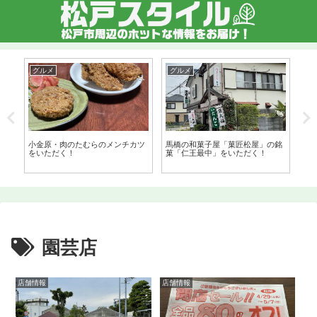
グルメ
グルメ
交
ラ
小金原・肉のたむらのメンチカツ
馬橋の和菓子屋「菓匠松屋」の銘
松
をいただく！
菓「仁王最中」をいただく！
を導
園芸店
店舗情報
店舗情報