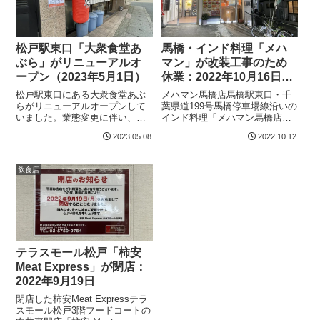
松戸駅東口「大衆食堂あ
馬橋・インド料理「メハ
ぶら」がリニューアルオ
マン」が改装工事のため
ープン（2023年5月1日）
休業：2022年10月16日再
オープン予定
松戸駅東口にある大衆食堂あぶ
メハマン馬橋店馬橋駅東口・千
らがリニューアルオープンして
葉県道199号馬橋停車場線沿いの
いました。業態変更に伴い、ホ
インド料理「メハマン馬橋店」
ルモンの提供はなくなったそう
が改装工事のため2022年10月15
2023.05.08
2022.10.12
です。大衆食堂あぶら所在地：
日（土）まで休業しています。
千葉県松戸市松戸1164-1 シェス
10月16（日）のランチ営業から
タビル2 1F営業時間：15:00～
再開するとのことです。メハマ
飲食店
22：30定休日：火曜日
ン馬橋店改装工事のお知らせ
メ...
テラスモール松戸「柿安
Meat Express」が閉店：
2022年9月19日
閉店した柿安Meat Expressテラ
スモール松戸3階フードコートの