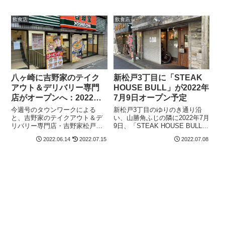
す。八ヶ崎に吉野家のテイクア
沿いにオープンします。八ヶ崎
ウト＆デリバリー専門店がオー
に吉野家のテイクアウト＆デリ
飲食店
飲食店
プンへ：2022年7月中旬 場所は
バリー専門店がオープンへ：
テラ...
2022年7月中旬...
八ヶ崎に吉野家のテイク
新松戸3丁目に「STEAK
アウト＆デリバリー専門
HOUSE BULL」が2022年
店がオープンへ：2022年7
7月9日オープン予定
月中旬
今週号のタウンワークによる
新松戸3丁目のゆりのき通り沿
と、吉野家のテイクアウト＆デ
い、山勝角ふじの隣に2022年7月
リバリー専門店・吉野家松戸八
9日、「STEAK HOUSE BULL」
ヶ崎店が2022年7月中旬に八ヶ崎
がオープンする予定です。BULL
2022.06.14
2022.07.15
2022.07.08
にオープンします。オープン時
STEAK HOUSEオープン記念
給1,200円（2022年10月からは
で、7月9日から15日までの1週
1,050円）で、週2日、1日3時間
間、ステーキ1皿につき、グラン
からと書いてあります。...
ドメニ...