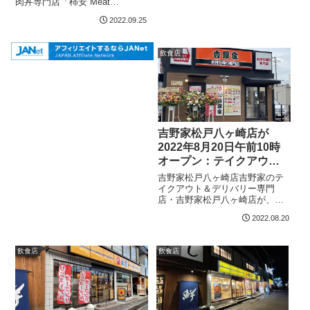
肉丼専門店「柿安 Meat
Express」（F03区画）が2022年
2022.09.25
9月19日（木）に閉店しました。
フードコート内でリーズナブル
な肉料理を提供していました。
飲食店
テラスモール...
吉野家松戸八ヶ崎店が
2022年8月20日午前10時
オープン：テイクアウト
＆デリバリー専門＆ドラ
吉野家松戸八ヶ崎店吉野家のテ
イブスルー
イクアウト＆デリバリー専門
店・吉野家松戸八ヶ崎店が、
2022年8月20日午前10時にテラ
2022.08.20
スモール松戸向かいの八ヶ崎1丁
目のけやき通り沿いにオープン
しました。本日の新聞折り込み
飲食店
飲食店
チラシには開店記念の以下のク
ーポンがつ...