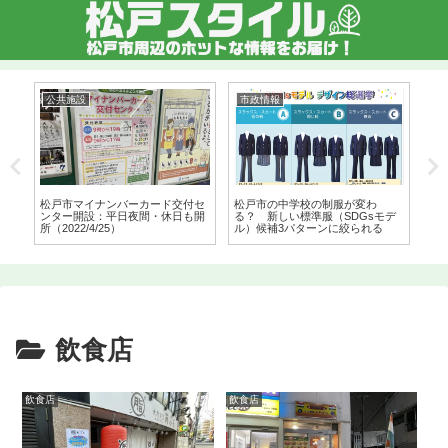
公共施設
市政情報
都
ン
松戸市マイナンバーカード交付セ
松戸市の中学校の制服が変わ
テ
ンター開設：平日夜間・休日も開
る？ 新しい標準服（SDGsモデ
に
所（2022/4/25）
ル）候補3パターンに絞られる
延
飲食店
飲食店
飲食店