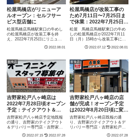
松屋馬橋店がリニューア
松屋馬橋店が改装工事の
ルオープン：セルフサー
ため7月11日〜7月25日ま
ビス型店舗に
で休業：2022年7月25日リ
ニューアルオープン
松屋馬橋店馬橋駅東口の牛めし
松屋 馬橋店馬橋駅東口の牛め
の松屋馬橋店が改装工事を終
しの松屋馬橋店が2022年7月11
え、2022年7月25日にリニュー
日（月）15時から改装工事には
アルオープンしました。松屋馬
いることが分かりました。工事
2022.08.01
2022.07.12
2022.08.01
橋店が改装工事のため7月11日〜
期間は7月25日15時までで、
7月25日まで休業：2022年7月25
2022年7月25日リニューアルオ
日リニューアルオープンセルフ
ープンの予定となっています。
飲食店
飲食店
サービス型の店舗となり、注...
松屋馬橋店改装工事のお知ら
せ...
吉野家松戸八ヶ崎店は
吉野家松戸八ヶ崎店の店
2022年7月28日頃オープン
舗が完成！オープン予定
予定：テイクアウト＆デ
は2022年8月20日頃に変
リバリー専門
更：テイクアウト＆デリ
吉野家松戸八ヶ崎店予定地既報
吉野家松戸八ヶ崎店既報の通
バリー専門＆ドライブス
の通り、吉野家のテイクアウト
り、吉野家のテイクアウト＆デ
＆デリバリー専門店・吉野家松
リバリー専門店・吉野家松戸八
ルー
戸八ヶ崎店が2022年7月28日頃
ヶ崎店が、テラスモール松戸向
2022.07.15
2022.07.28
2022.07.28
に八ヶ崎1丁目にオープンしま
かいの八ヶ崎1丁目のけやき通り