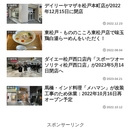
デイリーヤマザキ松戸本町店が2022
店舗情報
年12月15日に閉店
2022.12.23
東松戸・もののこころ東松戸店で味玉
グルメ
鶏白湯らーめんをいただく！
2022.08.04
ダイエー松戸西口店内「スポーツオー
店舗情報
ソリティ松戸西口店」が2023年5月14
日閉店へ
2023.04.21
馬橋・インド料理「メハマン」が改装
飲食店
工事のため休業：2022年10月16日再
オープン予定
2022.10.12
スポンサーリンク