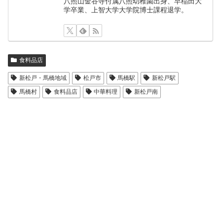
八照山金谷寺付属八照幼稚園出身、早稲田大
学卒業、上智大学大学院博士課程退学。
食料品店
新松戸・馬橋地域
松戸市
馬橋駅
新松戸駅
馬橋村
食料品店
中華料理
新松戸南