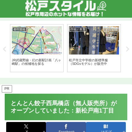
都市開発
学校・教育
公
縫
JR武蔵野線・幻の新駅計画「八ヶ
松戸市立中学校の新標準服
松
店
崎駅」の候補地を探る
（SDGsモデル）が販売中
ン
所（
PR
とんとん餃子西馬橋店（無人販売所）が
オープンしていました：新松戸南1丁目
X
Facebook
はてブ