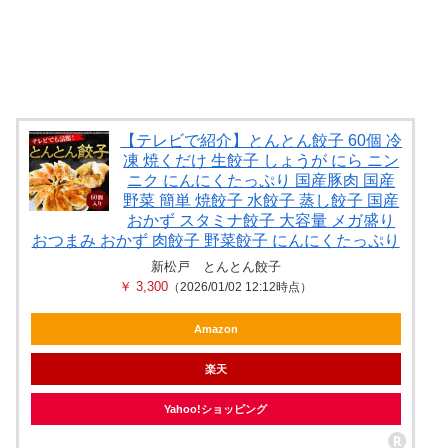
【テレビで紹介】とんとん餃子 60個 冷
凍 焼くだけ 生餃子 しょうが にら ニン
ニク にんにくたっぷり 国産豚肉 国産
野菜 簡単 焼餃子 水餃子 蒸し餃子 国産
おかず スタミナ餃子 大容量 メガ盛り
おつまみ おかず 肉餃子 野菜餃子 にんにくたっぷり
新松戸 とんとん餃子
￥ 3,300
（2026/01/02 12:12時点）
Amazon
楽天
Yahoo!ショッピング