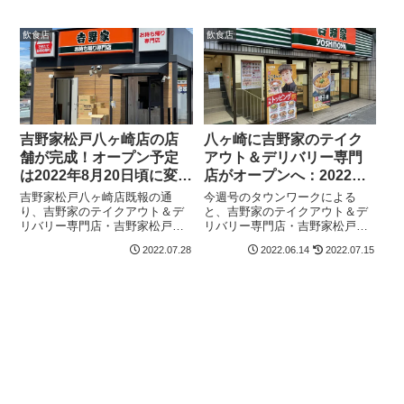
目のけやき通り沿いにオープン
目のけやき通り沿いにオープン
しました。八ヶ崎に吉野家のテ
しました。本日の新聞折り込み
飲食店
飲食店
イクアウト＆デリバリー専門店
チラシには開店記念の以下のク
がオープン...
ーポンがつ...
吉野家松戸八ヶ崎店の店
八ヶ崎に吉野家のテイク
舗が完成！オープン予定
アウト＆デリバリー専門
は2022年8月20日頃に変
店がオープンへ：2022年7
更：テイクアウト＆デリ
月中旬
吉野家松戸八ヶ崎店既報の通
今週号のタウンワークによる
バリー専門＆ドライブス
り、吉野家のテイクアウト＆デ
と、吉野家のテイクアウト＆デ
リバリー専門店・吉野家松戸八
リバリー専門店・吉野家松戸八
ルー
ヶ崎店が、テラスモール松戸向
ヶ崎店が2022年7月中旬に八ヶ崎
2022.07.28
2022.06.14
2022.07.15
かいの八ヶ崎1丁目のけやき通り
にオープンします。オープン時
沿いにオープンします。八ヶ崎
給1,200円（2022年10月からは
に吉野家のテイクアウト＆デリ
1,050円）で、週2日、1日3時間
バリー専門店がオープンへ：
からと書いてあります。...
2022年7月中旬...