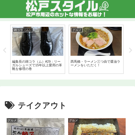
雑コラ（ム）
グルメ
市
縫
編集長の雑コラ（ム）#29：リー
西馬橋・ラーメン三つ由で醤油ラ
松戸
店
ガルシューズで15年以上愛用の革
ーメンをいただく！
か
靴を修理の巻
（S
テイクアウト
グルメ
グルメ