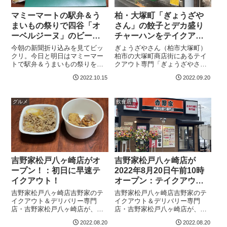
マミーマートの駅弁＆う
柏・大塚町「ぎょうざや
まいもの祭りで四谷「オ
さん」の餃子とデカ盛り
ーベルジーヌ」のビーフ
チャーハンをテイクアウ
カレーをテイクアウト！
ト！ ボリューム満点で
今朝の新聞折り込みを見てビッ
ぎょうざやさん（柏市大塚町）
コスパ最高。
クリ。今日と明日はマミーマー
柏市の大塚町商店街にあるテイ
トで駅弁＆うまいもの祭りをや
クアウト専門「ぎょうざやさ
っているというではありません
ん」。デカ盛り界隈では有名な
2022.10.15
2022.09.20
か。峠の釜めしはもちろん、肉
お店のようですが、「餃子でも
や海鮮が盛りだくさんです。マ
買ってきて食べるか」と父が買
ミーマート中和倉店そんななか
いに行くというので同行しまし
グルメ
飲食店
で目を惹いたのが、東京・四谷
た。編集長はペーパードライバ
の「オーベルジー...
ーなので高齢ドライ...
吉野家松戸八ヶ崎店がオ
吉野家松戸八ヶ崎店が
ープン！：初日に早速テ
2022年8月20日午前10時
イクアウト！
オープン：テイクアウト
＆デリバリー専門＆ドラ
吉野家松戸八ヶ崎店吉野家のテ
吉野家松戸八ヶ崎店吉野家のテ
イブスルー
イクアウト＆デリバリー専門
イクアウト＆デリバリー専門
店・吉野家松戸八ヶ崎店が、
店・吉野家松戸八ヶ崎店が、
2022年8月20日午前10時にテラ
2022年8月20日午前10時にテラ
2022.08.20
2022.08.20
スモール松戸向かいの八ヶ崎1丁
スモール松戸向かいの八ヶ崎1丁