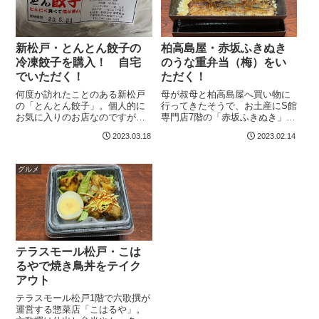
新松戸・とんとん餃子の
柏高島屋・赤坂ふきぬき
冷凍餃子を購入！ 自宅
のうな重弁当（梅）をい
でいただく！
ただく！
何度か訪れたことのある新松戸
母が叔母と柏高島屋へ買い物に
の「とんとん餃子」。個人的に
行ってきたそうで、お土産にS館
お気に入りのお店なのですが、
専門店7階の「赤坂ふきぬき」の
家に帰ると母が無人販売所で冷
うな重弁当（梅）を買ってきて
2023.03.18
2023.02.14
凍餃子を買ってきたそうで、台
くれました。うな重梅（赤坂ふ
所で焼いているところでした。
きぬき）前にも書いたかと思い
冷凍餃子（とんとん餃子）新松
ますが、うなぎは秋冬が脂がの
グルメ
戸1丁目にあるとんとん餃子華苑
って美味いのです。一番下のラ
飯店の松戸市内...
ンク（梅）で...
テラスモール松戸・こは
るやで焼き鳥丼をテイク
アウト
テラスモール松戸1階で六歌撰が
運営する惣菜店「こはるや」。