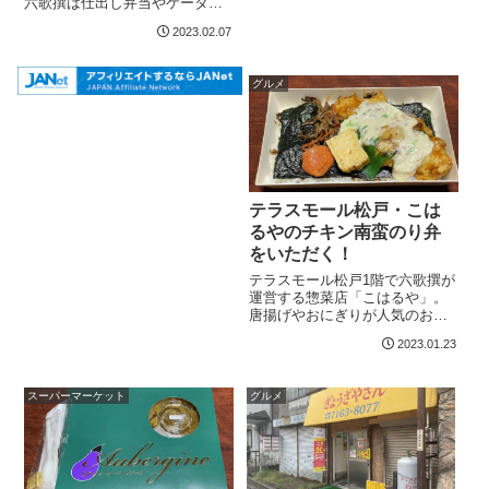
六歌撰は仕出し弁当やケータリ
ングのお店で、たまにうなぎや
2023.02.07
寿司の出前を頼んだりしていま
す。そのアンテナショップであ
る「こはるや」は唐揚げとおに
グルメ
ぎりが人気です。テラスモール
松戸「こはるや...
テラスモール松戸・こは
るやのチキン南蛮のり弁
をいただく！
テラスモール松戸1階で六歌撰が
運営する惣菜店「こはるや」。
唐揚げやおにぎりが人気のお店
です。今回はチキン南蛮弁当を
2023.01.23
買ってみました。甘辛だれに絡
まったチキン南蛮のほか、明太
子なども載ったのり弁です。テ
スーパーマーケット
グルメ
ラスモール松戸「こはるや」で
唐揚げ弁当を半...