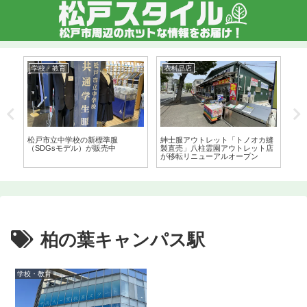
学校・教育
衣料品店
都
ー
松戸市立中学校の新標準服
紳士服アウトレット「トノオカ縫
テ
の革
（SDGsモデル）が販売中
製直売」八柱霊園アウトレット店
に
が移転リニューアルオープン
延
柏の葉キャンパス駅
学校・教育