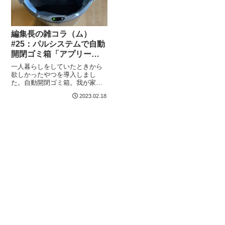
編集長の雑コラ（ム）
#25：パルシステムで自動
開閉ゴミ箱「アプリー
レ」を購入の巻
一人暮らしをしていたときから
欲しかったやつを導入しまし
た。自動開閉ゴミ箱。我が家は
一軒家ということもあって台所
2023.02.18
の勝手口の外に生ゴミを入れる
ゴミ箱を長年置いてきたのです
が、ついに買いましたよ。何年
か前にキテミテマツドにあった
島忠で「これいいで...