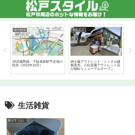
都市開発
衣料品店
レ
ラ
JR武蔵野線・千駄堀新駅予定地の
紳士服アウトレット「トノオカ縫
24
現況（2022年10月）
製直売」八柱霊園アウトレット店
6月
が移転リニューアルオープン
口
生活雑貨
雑コラ（ム）