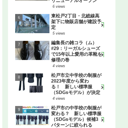
リニューアルオープン
6 views
東松戸2丁目・北総線高
架下に物販店舗が建設予
定
5 views
編集長の雑コラ（ム）
#29：リーガルシューズ
で15年以上愛用の革靴を
修理の巻
4 views
松戸市立中学校の制服が
2023年度から変わ
る！ 新しい標準服
（SDGsモデル）が決定
4 views
松戸市の中学校の制服が
変わる？ 新しい標準服
（SDGsモデル）候補3
パターンに絞られる