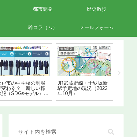
都市開発
歴史散歩
雑コラ（ム）
メールフォーム
市政情報
都市開発
グルメ
松戸市の中学校の制服
JR武蔵野線・千駄堀新
小金原
が変わる？ 新しい標
駅予定地の現況（2022
メンチ
準服（SDGsモデル）候
年10月）
く！
補3パターンに絞られる