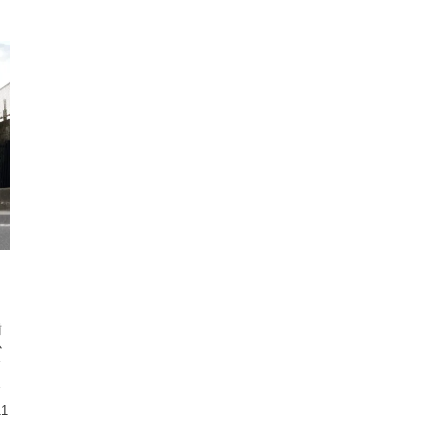
歯
か
フ
銀
11