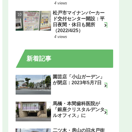
4 views
松戸市マイナンバーカー
ド交付センター開設：平
日夜間・休日も開所
（2022/4/25）
4 views
新着記事
園芸店「小山ガーデン」
が閉店：2023年5月7日
馬橋・本間歯科医院が
「銀座クリスタルデンタ
ルオフィス」に
二ツ木・房山の旧水戸街