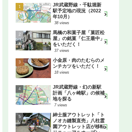
JR武蔵野線・千駄堀新
駅予定地の現況（2022
年10月）
38 views
馬橋の和菓子屋「菓匠松
屋」の銘菓「仁王最中」
をいただく！
37 views
小金原・肉のたむらのメ
ンチカツをいただく！
18 views
JR武蔵野線・幻の新駅
計画「八ヶ崎駅」の候補
地を探る
7 views
紳士服アウトレット「ト
ノオカ縫製直売」八柱霊
園アウトレット店が移転