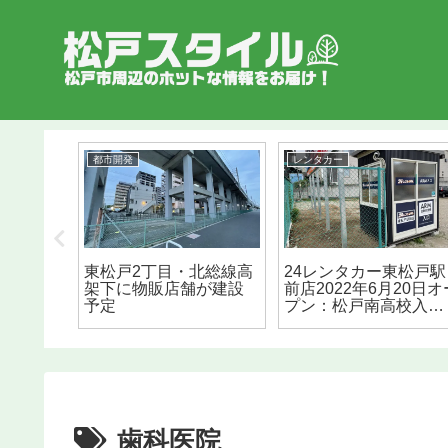
都市開発
レンタカー
「菓匠
東松戸2丁目・北総線高
24レンタカー東松戸駅
仁王最
架下に物販店舗が建設
前店2022年6月20日オ
！
予定
プン：松戸南高校入口
バス停前
歯科医院