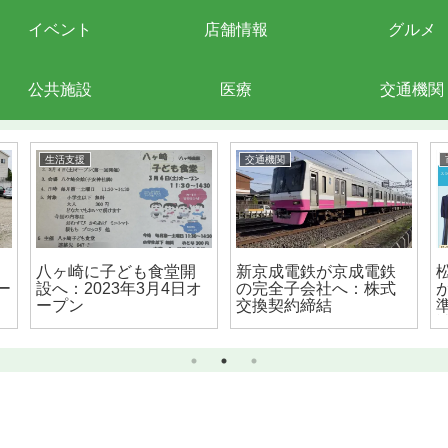
イベント
店舗情報
グルメ
公共施設
医療
交通機関
生活支援
交通機関
八ヶ崎に子ども食堂開
新京成電鉄が京成電鉄
ー
設へ：2023年3月4日オ
の完全子会社へ：株式
ープン
交換契約締結