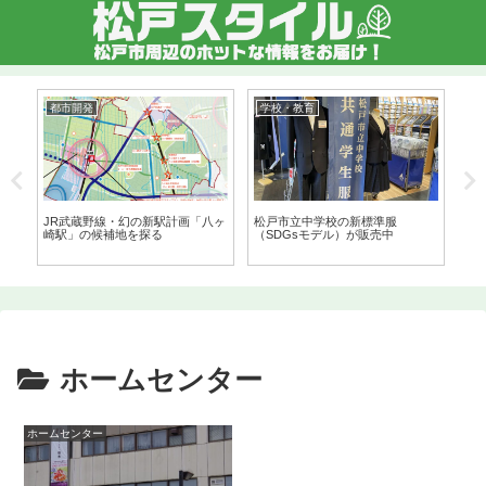
都市開発
学校・教育
都
地の
JR武蔵野線・幻の新駅計画「八ヶ
松戸市立中学校の新標準服
テ
崎駅」の候補地を探る
（SDGsモデル）が販売中
に
延
ホームセンター
ホームセンター