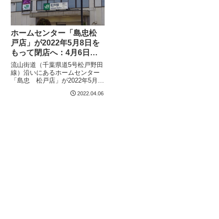
ホームセンター「島忠松
戸店」が2022年5月8日を
もって閉店へ：4月6日よ
り閉店セール開催
流山街道（千葉県道5号松戸野田
線）沿いにあるホームセンター
「島忠 松戸店」が2022年5月
18日に閉店することを案内して
2022.04.06
います。また、ウェブサイトに
よると、2022年4月6日より5月8
日まで閉店セールが行われると
いうことです。何度か足を運
び...